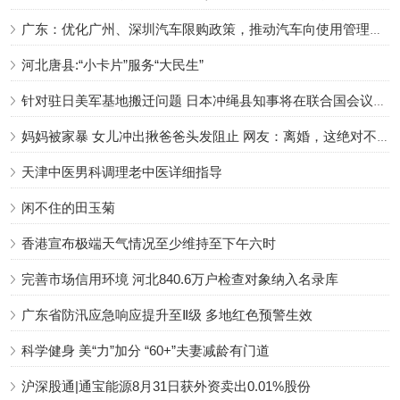
广东：优化广州、深圳汽车限购政策，推动汽车向使用管理转变
河北唐县:“小卡片”服务“大民生”
针对驻日美军基地搬迁问题 日本冲绳县知事将在联合国会议上发表演讲
妈妈被家暴 女儿冲出揪爸爸头发阻止 网友：离婚，这绝对不是最后一次
天津中医男科调理老中医详细指导
闲不住的田玉菊
香港宣布极端天气情况至少维持至下午六时
完善市场信用环境 河北840.6万户检查对象纳入名录库
广东省防汛应急响应提升至Ⅱ级 多地红色预警生效
科学健身 美“力”加分 “60+”夫妻减龄有门道
沪深股通|通宝能源8月31日获外资卖出0.01%股份