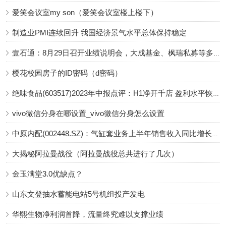
爱笑会议室my son（爱笑会议室楼上楼下）
制造业PMI连续回升 我国经济景气水平总体保持稳定
壹石通：8月29日召开业绩说明会，大成基金、枫瑞私募等多家机构参与
樱花校园房子的ID密码（d密码）
绝味食品(603517)2023年中报点评：H1净开千店 盈利水平恢复中
vivo微信分身在哪设置_vivo微信分身怎么设置
中原内配(002448.SZ)：气缸套业务上半年销售收入同比增长16.34%，气缸套毛利率为31.37%
大揭秘阿拉曼战役（阿拉曼战役总共进行了几次）
金玉满堂3.0优缺点？
山东文登抽水蓄能电站5号机组投产发电
华熙生物净利润首降，流量终究难以支撑业绩