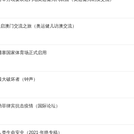
”开启澳门交流之旅（奥运健儿访澳交流）
埔寨国家体育场正式启用
最大破坏者（钟声）
助菲律宾抗击疫情（国际论坛）
类生命安全（2021·年终专稿）