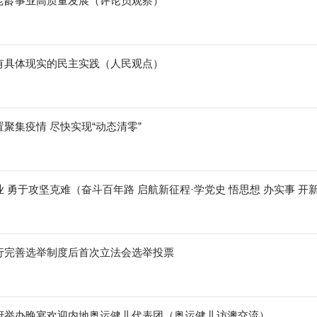
老龄事业高质量发展（评论员观察）
有具体现实的民主实践（人民观点）
聚集疫情 尽快实现“动态清零”
 勇于攻坚克难（奋斗百年路 启航新征程·学党史 悟思想 办实事 开
行完善选举制度后首次立法会选举投票
府举办晚宴欢迎内地奥运健儿代表团（奥运健儿访澳交流）