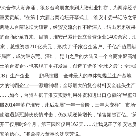
交流合作大潮奔涌，很多台湾朋友来到大陆创业打拼，为两岸经
重要贡献。”在第十六届台商论坛开幕式上，淮安市委书记陈之常
两地以台商论坛为纽带，经贸交流合作不断深入，结出累累硕果
的台商纷至沓来。目前，淮安已累计设立台资企业1400余家，
多家，总投资超210亿美元，形成了“千家台企落户、千亿产值贡
好局面，成为继东莞、深圳、昆山之后的大陆又一个台商集聚高
土的台资企业也实现了更好发展，创造了诸多“全球之最”：全球
CB）生产企业——鹏鼎控股；全球最大的单体蝴蝶兰生产基地
大的制帽企业——源通制帽；全球最大的复合材料安全鞋头生产
……如今，台资占据了淮安实际利用外资和进出口总额的“半壁江
股2014年落户淮安，此后发展“一年一台阶，三年大变样”，市
使遭遇新冠肺炎疫情冲击，仍实现逆势增长，销售额超百亿。“
开工仅用时9个月，第三园区仅用162天……让我见证了淮安速
安的信心。”鹏鼎控股董事长沈庆芳说。