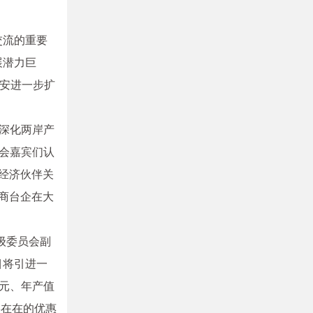
交流的重要
展潜力巨
安进一步扩
，深化两岸产
与会嘉宾们认
面经济伙伴关
商台企在大
级委员会副
目将引进一
亿元、年产值
实在在的优惠