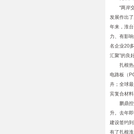
“两岸
发展作出了
年来，淮台
力、有影响
名企业20
汇聚”的良
扎根热
电路板（P
卉；全球最
宾复合材料
鹏鼎控
升。去年即
建设签约到
有了扎根淮