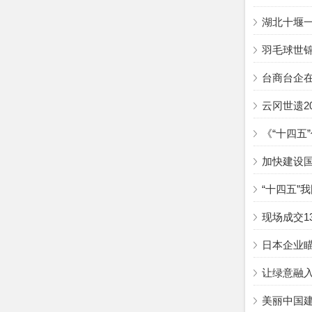
湖北十堰
羽毛球世
台商台企
云冈世遗2
《“十四五
加快建设
“十四五”
现场成交1
日本企业瞄
让绿意融
美丽中国