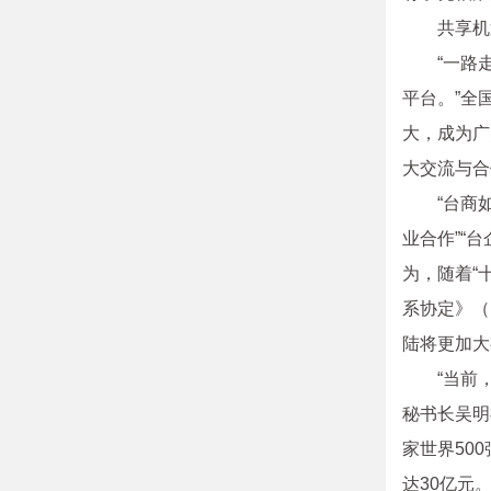
共享机
“一路
平台。”全
大，成为广
大交流与合
“台商
业合作”“
为，随着“
系协定》（
陆将更加大
“当前
秘书长吴明
家世界50
达30亿元