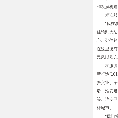
和发展机遇
精准服
“我在
佳钧到大陆
心。孙佳钧
在这里没有
民风以及几
在服务
新打造“1
资兴业、子
后，淮安迅
等。淮安已
杆城市。
“我们