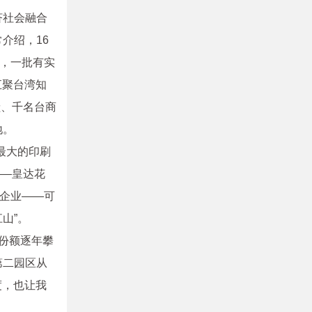
济社会融合
介绍，16
，一批有实
汇聚台湾知
献、千名台商
地。
最大的印刷
——皇达花
企业——可
山”。
场份额逐年攀
第二园区从
度，也让我