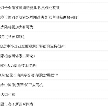
一月子会所被曝虐待婴儿 现已停业整顿
锦赛：国羽男双女双均闯进决赛 女单收获两枚铜牌
在大陆将更加大有可为
0年（延伸阅读）
”促进中小企业发展规划》将如何支持创新
国家植物园体系（新论）
我国将大力提高技工待遇
3.67亿元！海南冬交会有哪些“爆款”？
准中国“厕所革命”巨大商机
入大街小巷
建设，有了新的时间表