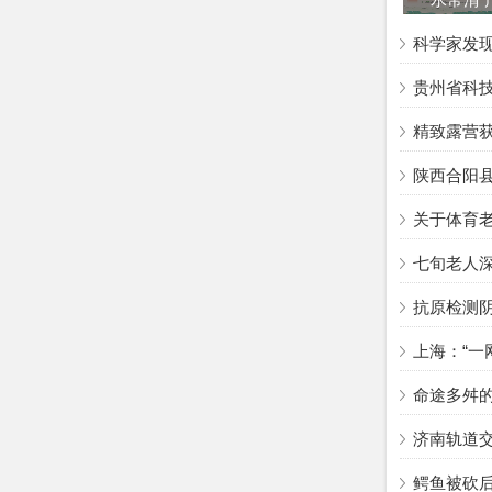
科学家发现
贵州省科
精致露营
陕西合阳
关于体育老
七旬老人深
抗原检测
上海：“一
命途多舛
济南轨道
鳄鱼被砍