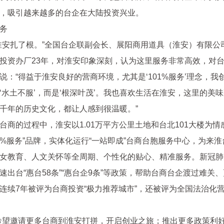
，吸引越来越多的台企在大陆投资兴业。
务
淮安扎了根。”全国台企联副会长、展阳商用道具（淮安）有限公
投资办厂23年，对淮安印象深刻，认为这里服务非常高效，对
说：“得益于淮安良好的营商环境，尤其是‘101%服务’理念，我
‘水土不服’，而是‘根深叶茂’。我也喜欢生活在淮安，这里的美
千年的历史文化，都让人感到很温暖。”
台商的过程中，淮安以1.01万平方公里土地和台北101大楼为情
01%服务”品牌，实体化运行“一站即成”台商台胞服务中心，为来
女教育、人文关怀等全周期、个性化的贴心、精准服务。新冠肺
速出台“惠台58条”“惠台企9条”等政策，帮助台商台企渡过难关
连续7年被评为台商投资“极力推荐城市”，还被评为全国法治化
希望邀请更多台商到淮安打拼，开启创业之旅；推出更多政策利