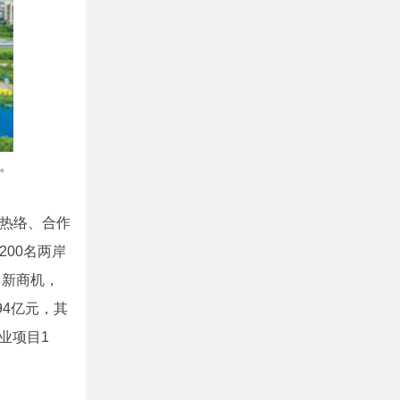
。
热络、合作
00名两岸
、新商机，
94亿元，其
业项目1