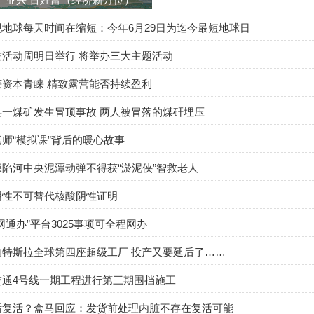
地球每天时间在缩短：今年6月29日为迄今最短地球日
技活动周明日举行 将举办三大主题活动
获资本青睐 精致露营能否持续盈利
县一煤矿发生冒顶事故 两人被冒落的煤矸埋压
师“模拟课”背后的暖心故事
陷河中央泥潭动弹不得获“淤泥侠”智救老人
阴性不可替代核酸阴性证明
网通办”平台3025事项可全程网办
的特斯拉全球第四座超级工厂 投产又要延后了……
交通4号线一期工程进行第三期围挡施工
后复活？盒马回应：发货前处理内脏不存在复活可能