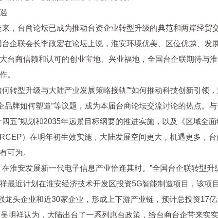
遇
走来，台商论坛已成为推动台资企业转型升级的典范和两岸经贸
国台企联会长李政宏在论坛上说，淮安环境优美、区位优越、发
大台商信赖和认可的创业宝地、兴业福地，全国台企联期待与淮
作。
如何转型升级与大陆产业发展策略接轨”“如何推动科技创新引领
台企品牌如何塑造”等议题，成为本届台商论坛交流讨论的热点。
十四五”规划和2035年远景目标纲要的推进实施，以及《区域全
RCEP）在明年初生效实施，大陆发展空间更大，机遇更多，台
有可为。
，在淮安发展新一代电子信息产业恰逢其时。”全国台企联转型升
祥最近计划在淮安经济技术开发区投资5G智能制造项目，该项
0强龙头企业和近30家企业，形成上下游产业链，预计总投资17
。吴明祥认为，大陆出台了一系列惠台政策，给台商台企带来实