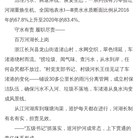
治理污水、腾退岸线、恢复生态，一系列强有力举措让
河湖重焕生机。全国地表水Ⅰ—Ⅲ类水水质断面比例从2016
年的67.8%上升至2020年的83.4%。
守水有责 履职尽责——
百万河湖长上岗
浙江长兴县龙山街道渚山村，水网交织，翠色绵延，车
渚港绕村而流。“捞垃圾、闻气味、查污水，从水到岸，任
何旮旯都不放过。”村党支部书记、村级河长王佳见证了车
渚港的变化——铺设30多公里长的雨污分离管网，成立村保
洁队伍，确保污水不入河、垃圾不落地，车渚港从臭水沟变
成风景线。
从江河湖库到堰塘沟渠，巡护每天都在进行，河湖长制
有名有实，担责见效。
——“五级书记”抓落实，巡河护河成常态，上下贯通的