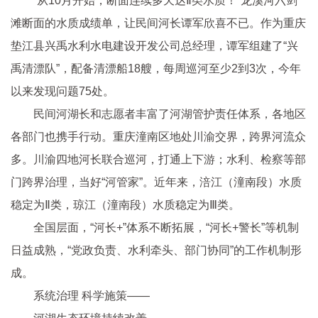
“从10月开始，断面连续多天达Ⅱ类水质！”龙溪河六剑
滩断面的水质成绩单，让民间河长谭军欣喜不已。作为重庆
垫江县兴禹水利水电建设开发公司总经理，谭军组建了“兴
禹清漂队”，配备清漂船18艘，每周巡河至少2到3次，今年
以来发现问题75处。
民间河湖长和志愿者丰富了河湖管护责任体系，各地区
各部门也携手行动。重庆潼南区地处川渝交界，跨界河流众
多。川渝四地河长联合巡河，打通上下游；水利、检察等部
门跨界治理，当好“河管家”。近年来，涪江（潼南段）水质
稳定为Ⅱ类，琼江（潼南段）水质稳定为Ⅲ类。
全国层面，“河长+”体系不断拓展，“河长+警长”等机制
日益成熟，“党政负责、水利牵头、部门协同”的工作机制形
成。
系统治理 科学施策——