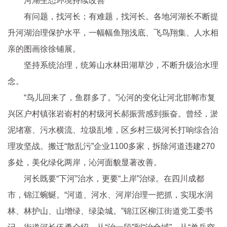
河湖生态环境持续改善
有问题，找河长；有难题，找河长。各地河湖长不断提
升河湖治理保护水平，一幅幅鱼翔浅底、飞鸟翔集、人水相
亲的图画徐徐铺展。
坚持系统治理，统筹山水林田湖草沙，不断升级治水理
念。
“鸟儿回来了，鱼群多了。”沁河的变化让河北邯郸市复
兴区户村镇张岩嵛村的村级河长郝振营感到振奋。曾经，淤
泥堵塞、污水横流、垃圾乱堆，区乡村三级河长打响综合治
理攻坚战。搬迁“散乱污”企业1100多家，拆除河道违建270
多处，美化绿化两岸，沁河面貌显著改善。
河长既要“下河”治水，更要“上岸”治绿。在四川成都
市，锦江蜿蜒。“河道、河水、河岸治理一把抓，实现水润
林、林护山、山增绿、绿染城。”锦江区柳江街道党工委书