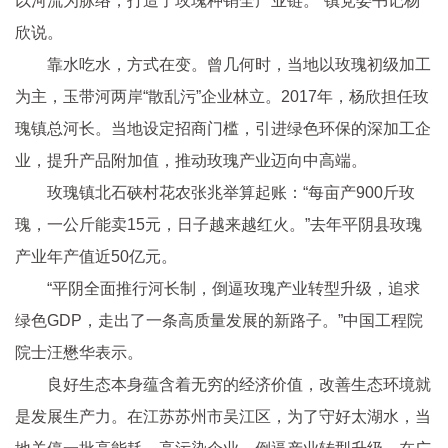
以河流为脉络，打造了玫瑰种销全产业链。”镇党委书记杨
欣说。
靠水吃水，方式在变。曾几何时，当地以玫瑰初级加工
为主，玉带河两岸“散乱污”企业林立。2017年，杨欣担任玫
瑰镇总河长。当地设定招商门槛，引进绿色环保的深加工企
业，提升产品附加值，推动玫瑰产业迈向中高端。
玫瑰镇北石硖村花农张兆举算起账：“每亩产900斤玫
瑰，一公斤能卖15元，日子越来越红火。”去年平阴县玫瑰
产业年产值近50亿元。
“平阴全面推行河长制，倒逼玫瑰产业转型升级，追求
绿色GDP，走出了一条高质量发展的新路子。”中国工程院
院士汪懋华表示。
良好生态本身蕴含着无穷的经济价值，改善生态环境就
是发展生产力。在江苏苏州市吴江区，为了守好太湖水，当