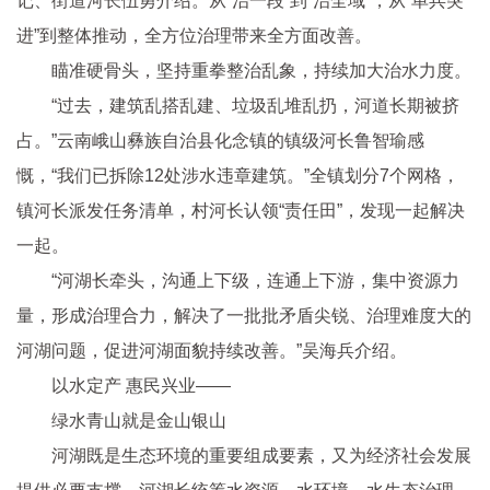
记、街道河长伍勇介绍。从“治一段”到“治全域”，从“单兵突
进”到整体推动，全方位治理带来全方面改善。
瞄准硬骨头，坚持重拳整治乱象，持续加大治水力度。
“过去，建筑乱搭乱建、垃圾乱堆乱扔，河道长期被挤
占。”云南峨山彝族自治县化念镇的镇级河长鲁智瑜感
慨，“我们已拆除12处涉水违章建筑。”全镇划分7个网格，
镇河长派发任务清单，村河长认领“责任田”，发现一起解决
一起。
“河湖长牵头，沟通上下级，连通上下游，集中资源力
量，形成治理合力，解决了一批批矛盾尖锐、治理难度大的
河湖问题，促进河湖面貌持续改善。”吴海兵介绍。
以水定产 惠民兴业——
绿水青山就是金山银山
河湖既是生态环境的重要组成要素，又为经济社会发展