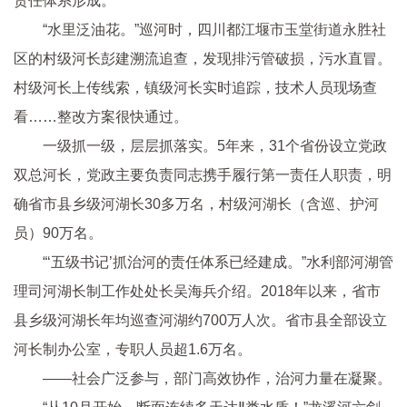
责任体系形成。
“水里泛油花。”巡河时，四川都江堰市玉堂街道永胜社
区的村级河长彭建溯流追查，发现排污管破损，污水直冒。
村级河长上传线索，镇级河长实时追踪，技术人员现场查
看……整改方案很快通过。
一级抓一级，层层抓落实。5年来，31个省份设立党政
双总河长，党政主要负责同志携手履行第一责任人职责，明
确省市县乡级河湖长30多万名，村级河湖长（含巡、护河
员）90万名。
“‘五级书记’抓治河的责任体系已经建成。”水利部河湖管
理司河湖长制工作处处长吴海兵介绍。2018年以来，省市
县乡级河湖长年均巡查河湖约700万人次。省市县全部设立
河长制办公室，专职人员超1.6万名。
——社会广泛参与，部门高效协作，治河力量在凝聚。