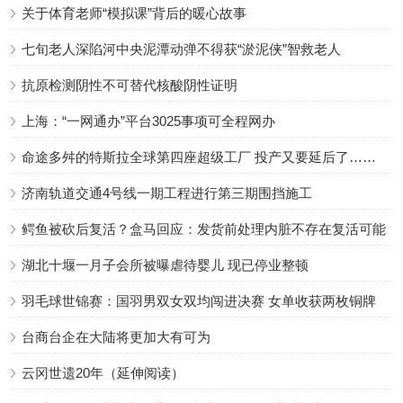
关于体育老师“模拟课”背后的暖心故事
七旬老人深陷河中央泥潭动弹不得获“淤泥侠”智救老人
抗原检测阴性不可替代核酸阴性证明
上海：“一网通办”平台3025事项可全程网办
命途多舛的特斯拉全球第四座超级工厂 投产又要延后了……
济南轨道交通4号线一期工程进行第三期围挡施工
鳄鱼被砍后复活？盒马回应：发货前处理内脏不存在复活可能
湖北十堰一月子会所被曝虐待婴儿 现已停业整顿
羽毛球世锦赛：国羽男双女双均闯进决赛 女单收获两枚铜牌
台商台企在大陆将更加大有可为
云冈世遗20年（延伸阅读）