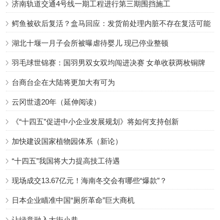
济南轨道交通4号线一期工程进行第三期围挡施工
鳄鱼被砍后复活？盒马回应：发货前处理内脏不存在复活可能
湖北十堰一月子会所被曝虐待婴儿 现已停业整顿
羽毛球世锦赛：国羽男双女双均闯进决赛 女单收获两枚铜牌
台商台企在大陆将更加大有可为
云冈世遗20年（延伸阅读）
《“十四五”促进中小企业发展规划》将如何支持创新
加快建设国家植物园体系（新论）
“十四五”我国将大力提高技工待遇
现场成交13.67亿元！海南冬交会有哪些“爆款”？
日本企业瞄准中国“厕所革命”巨大商机
让绿意融入大街小巷