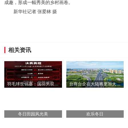
成趣，形成一幅秀美的乡村画卷。
新华社记者 张爱林 摄
相关资讯
羽毛球世锦赛：国羽男双女双均闯进决赛 女单收获两枚铜牌
台商台企在大陆将更加大有可为
冬日田园风光美
欢乐冬日