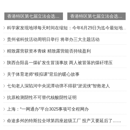
香港特区第七届立法会选举选委会界别40个议席全部产生
香港特区第七届立法会选举分区直选20个议席全部产生
科学家发现地球每天时间在缩短：今年6月29日为迄今最短地球日
贵州省科技活动周明日举行 将举办三大主题活动
精致露营获资本青睐 精致露营能否持续盈利
陕西合阳县一煤矿发生冒顶事故 两人被冒落的煤矸埋压
关于体育老师“模拟课”背后的暖心故事
七旬老人深陷河中央泥潭动弹不得获“淤泥侠”智救老人
抗原检测阴性不可替代核酸阴性证明
上海：“一网通办”平台3025事项可全程网办
命途多舛的特斯拉全球第四座超级工厂 投产又要延后了……