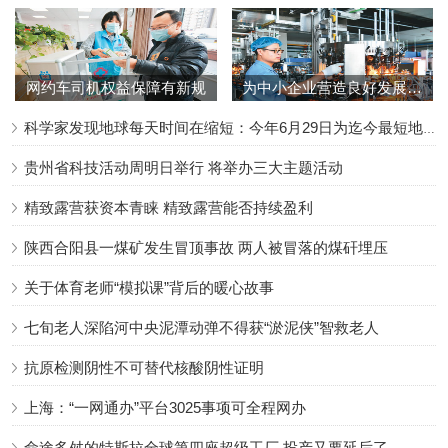
网约车司机权益保障有新规
为中小企业营造良好发展环境（锐财经）
科学家发现地球每天时间在缩短：今年6月29日为迄今最短地球日
贵州省科技活动周明日举行 将举办三大主题活动
精致露营获资本青睐 精致露营能否持续盈利
陕西合阳县一煤矿发生冒顶事故 两人被冒落的煤矸埋压
关于体育老师“模拟课”背后的暖心故事
七旬老人深陷河中央泥潭动弹不得获“淤泥侠”智救老人
抗原检测阴性不可替代核酸阴性证明
上海：“一网通办”平台3025事项可全程网办
命途多舛的特斯拉全球第四座超级工厂 投产又要延后了……