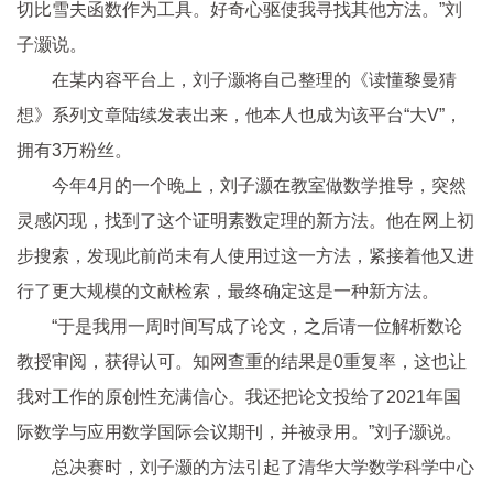
切比雪夫函数作为工具。好奇心驱使我寻找其他方法。”刘
子灏说。
在某内容
平
台上，刘子灏将自己整理的《读懂黎曼猜
想》系列文章陆续发表出来，他本人也成为该
平
台“大V”，
拥有3万粉丝。
今年4月的一个晚上，刘子灏在教室做数学推导，突然
灵感闪现，找到了这个证明素数定理的新方法。他在网上初
步搜索，发现此前尚未有人使用过这一方法，紧接着他又进
行了更大规模的文献检索，最终确定这是一种新方法。
“于是我用一周时间写成了论文，之后请一位解析数论
教授审阅，获得认可。知网查重的结果是0重复率，这也让
我对工作的原创
性
充满信心。我还把论文投给了2021年国
际数学与应用数学国际会议期刊，并被录用。”刘子灏说。
总决赛时，刘子灏的方法引起了清华大学数学科学中心