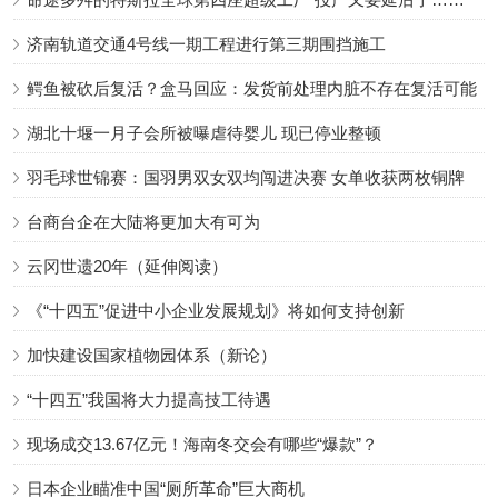
济南轨道交通4号线一期工程进行第三期围挡施工
鳄鱼被砍后复活？盒马回应：发货前处理内脏不存在复活可能
湖北十堰一月子会所被曝虐待婴儿 现已停业整顿
羽毛球世锦赛：国羽男双女双均闯进决赛 女单收获两枚铜牌
台商台企在大陆将更加大有可为
云冈世遗20年（延伸阅读）
《“十四五”促进中小企业发展规划》将如何支持创新
加快建设国家植物园体系（新论）
“十四五”我国将大力提高技工待遇
现场成交13.67亿元！海南冬交会有哪些“爆款”？
日本企业瞄准中国“厕所革命”巨大商机