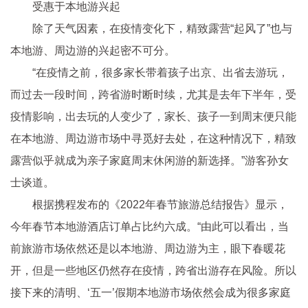
受惠于本地游兴起
除了天气因素，在
疫情
变化下，精致露营“起风了”也与
本地游、周边游的兴起密不可分。
“在
疫情
之前，很多家长带着孩子出京、出省去游玩，
而过去一段时间，跨省游时断时续，尤其是去年下半年，受
疫情
影响，出去玩的人变少了，家长、孩子一到周末便只能
在本地游、周边游市场中寻觅好去处，在这种情况下，精致
露营似乎就成为亲子家庭周末休闲游的新选择。”游客孙女
士谈道。
根据携程发布的《2022年春节旅游总结报告》显示，
今年春节本地游酒店订单占比约六成。“由此可以看出，当
前旅游市场依然还是以本地游、周边游为主，眼下春暖花
开，但是一些地区仍然存在
疫情
，跨省出游存在风险。所以
接下来的清明、‘五一’假期本地游市场依然会成为很多家庭