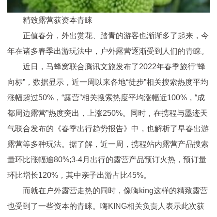
精致露营获资本青睐
正值春分，外出赏花、踏青的游客也渐渐多了起来，今
年在诸多春季出游玩法中，户外露营逐渐受到人们的青睐。
近
日，马蜂窝联合腾讯文旅发布了2022年春季旅行“蜂
向标”，数据显示，
近
一周以来各地“徒步”相关搜索热度
平
均
涨幅超过50%，“露营”相关搜索热度
平
均涨幅
近
100%，“成
都周边露营”热度突出，上涨250%。同时，在携程与墨迹天
气联合发布的《春季出行趋势报告》中，也解析了早春出游
露营等多种玩法。据了解，
近
一周，携程站内露营产品搜索
量环比涨幅逾80%;3-4月出行的露营产品预订火热，预订量
环比增长120%，其中亲子出游占比45%。
而就在户外露营走热的同时，像嗨king这样的精致露营
也受到了一些资本的青睐。嗨KING相关负责人表示此次获