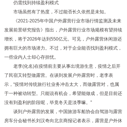
仍需找到持续盈利模式
市场虽然有了热度，不过能否长久依然是未知。
《2021-2025年中国户外露营行业市场行情监测及未来
发展前景研究报告》指出，户外露营行业市场规模有望持续
增长，将于2026年达到550亿元。可见，户外露营休闲游还
拥有巨大的市场潜力。不过，对于企业能否找到盈利模式，
一些业内人士却心存担忧。
老李(化名)在
疫情
前主要从事出境游生意，
疫情
之后开
了民宿又转型做露营。在谈到发展户外露营时，老李表
示，“
疫情
对传统旅行社业务冲击太大，而做露营对，也属
于一种被动转型。只能说有机会，希望能做成，但是目前还
没有到盈利的阶段呢，毕竟冬天是淡季嘛。”
谈到户外露营的发展，中国旅游车船协会自驾游与露营
房车分会秘书长刘汉奇向北京商报记者表示，露营是户外休