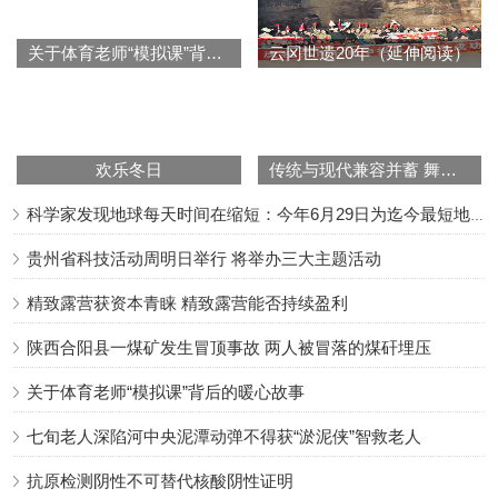
关于体育老师“模拟课”背后的暖心故事
云冈世遗20年（延伸阅读）
欢乐冬日
传统与现代兼容并蓄 舞集《良渚》在杭州首演
科学家发现地球每天时间在缩短：今年6月29日为迄今最短地球日
贵州省科技活动周明日举行 将举办三大主题活动
精致露营获资本青睐 精致露营能否持续盈利
陕西合阳县一煤矿发生冒顶事故 两人被冒落的煤矸埋压
关于体育老师“模拟课”背后的暖心故事
七旬老人深陷河中央泥潭动弹不得获“淤泥侠”智救老人
抗原检测阴性不可替代核酸阴性证明