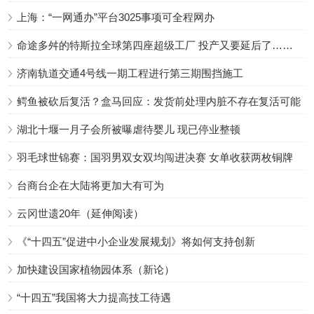
上海：“一网通办”平台3025事项可全程网办
命途多舛的特斯拉全球第四座超级工厂 投产又要延后了……
济南轨道交通4号线一期工程进行第三期围挡施工
鳄鱼被砍后复活？盒马回应：发货前处理内脏不存在复活可能
湖北十堰一月子会所被曝虐待婴儿 现已停业整顿
羽毛球世锦赛：国羽男双女双均闯进决赛 女单收获两枚铜牌
台商台企在大陆将更加大有可为
云冈世遗20年（延伸阅读）
《“十四五”促进中小企业发展规划》将如何支持创新
加快建设国家植物园体系（新论）
“十四五”我国将大力提高技工待遇