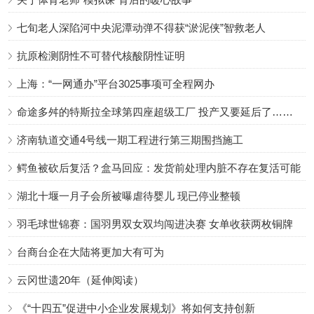
七旬老人深陷河中央泥潭动弹不得获“淤泥侠”智救老人
抗原检测阴性不可替代核酸阴性证明
上海：“一网通办”平台3025事项可全程网办
命途多舛的特斯拉全球第四座超级工厂 投产又要延后了……
济南轨道交通4号线一期工程进行第三期围挡施工
鳄鱼被砍后复活？盒马回应：发货前处理内脏不存在复活可能
湖北十堰一月子会所被曝虐待婴儿 现已停业整顿
羽毛球世锦赛：国羽男双女双均闯进决赛 女单收获两枚铜牌
台商台企在大陆将更加大有可为
云冈世遗20年（延伸阅读）
《“十四五”促进中小企业发展规划》将如何支持创新