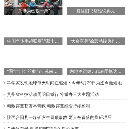
“为港为己投一票”
复旦旧书店难说再见
中国华体手超联赛斩获十连胜 国字号球队遭遇挑战
“大奇至美”徐悲鸿经典作品展在渝启幕
“国宝”川金丝猴与江苏南通市民见面
内地奥运健儿代表团抵达澳门
科学家发现地球每天时间在缩短：今年6月29日为迄今最短地球日
贵州省科技活动周明日举行 将举办三大主题活动
精致露营获资本青睐 精致露营能否持续盈利
陕西合阳县一煤矿发生冒顶事故 两人被冒落的煤矸埋压
关于体育老师“模拟课”背后的暖心故事