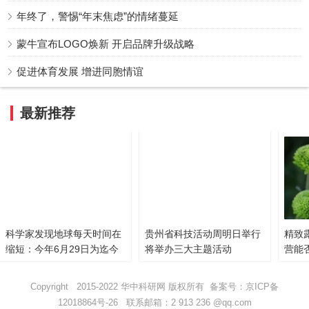
年终了，警惕“年末焦虑”的情绪蔓延
蒙牛宣布LOGO焕新 开启品牌升级战略
促进体育发展 增进同胞情谊
最新推荐
科学家发现地球每天时间在
贵州省科技活动周明日举行
精致
缩短：今年6月29日为迄今
将举办三大主题活动
营能
最短地球日
Copyright 2015-2022 华中科研网 版权所有 备案号：
京ICP备
12018864号-26
联系邮箱：2 913 236 @qq.com