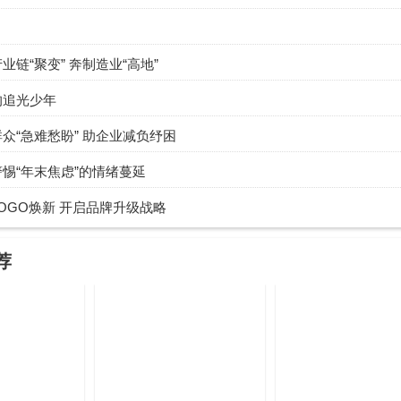
业链“聚变” 奔制造业“高地”
的追光少年
众“急难愁盼” 助企业减负纾困
惕“年末焦虑”的情绪蔓延
OGO焕新 开启品牌升级战略
荐