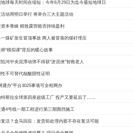
地球每天时间在缩短：今年6月29日为迄今最短地球日
技活动周明日举行 将举办三大主题活动
获资本青睐 精致露营能否持续盈利
县一煤矿发生冒顶事故 两人被冒落的煤矸埋压
师“模拟课”背后的暖心故事
陷河中央泥潭动弹不得获“淤泥侠”智救老人
阴性不可替代核酸阴性证明
网通办”平台3025事项可全程网办
的特斯拉全球第四座超级工厂 投产又要延后了……
交通4号线一期工程进行第三期围挡施工
后复活？盒马回应：发货前处理内脏不存在复活可能
一月子会所被曝虐待婴儿 现已停业整顿