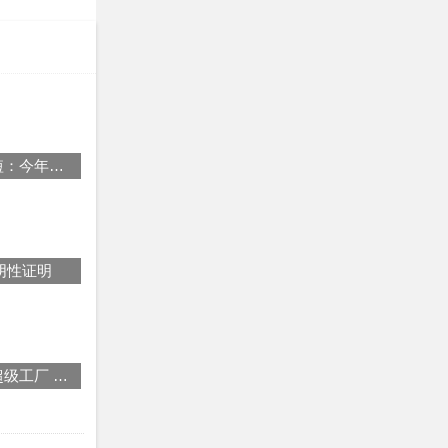
科学家发现地球每天时间在缩短：今年6月29日为迄今最短地球日
阴性证明
命途多舛的特斯拉全球第四座超级工厂 投产又要延后了……