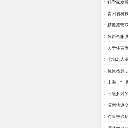
科学家发现
贵州省科
精致露营
陕西合阳
关于体育老
七旬老人深
抗原检测
上海：“一
命途多舛
济南轨道
鳄鱼被砍
湖北十堰