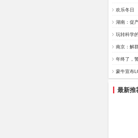
欢乐冬日
湖南：促产
玩转科学
南京：解群
年终了，警
蒙牛宣布L
最新推