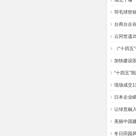
羽毛球世
台商台企
云冈世遗2
《“十四五
加快建设
“十四五”
现场成交1
日本企业瞄
让绿意融
美丽中国
冬日田园