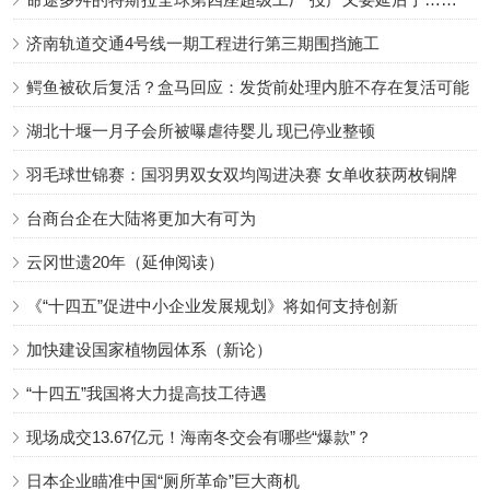
济南轨道交通4号线一期工程进行第三期围挡施工
鳄鱼被砍后复活？盒马回应：发货前处理内脏不存在复活可能
湖北十堰一月子会所被曝虐待婴儿 现已停业整顿
羽毛球世锦赛：国羽男双女双均闯进决赛 女单收获两枚铜牌
台商台企在大陆将更加大有可为
云冈世遗20年（延伸阅读）
《“十四五”促进中小企业发展规划》将如何支持创新
加快建设国家植物园体系（新论）
“十四五”我国将大力提高技工待遇
现场成交13.67亿元！海南冬交会有哪些“爆款”？
日本企业瞄准中国“厕所革命”巨大商机