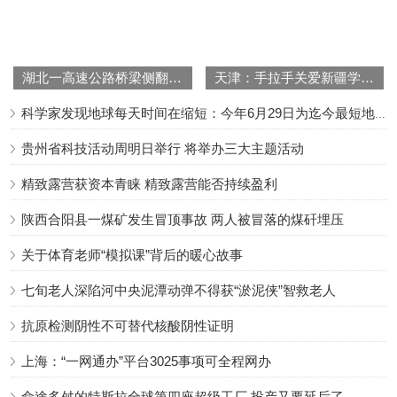
湖北一高速公路桥梁侧翻致4死8伤
天津：手拉手关爱新疆学子十五周年总结大会举行
科学家发现地球每天时间在缩短：今年6月29日为迄今最短地球日
贵州省科技活动周明日举行 将举办三大主题活动
精致露营获资本青睐 精致露营能否持续盈利
陕西合阳县一煤矿发生冒顶事故 两人被冒落的煤矸埋压
关于体育老师“模拟课”背后的暖心故事
七旬老人深陷河中央泥潭动弹不得获“淤泥侠”智救老人
抗原检测阴性不可替代核酸阴性证明
上海：“一网通办”平台3025事项可全程网办
命途多舛的特斯拉全球第四座超级工厂 投产又要延后了……