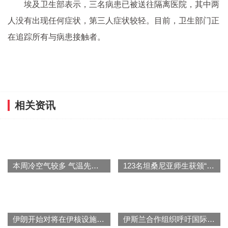
埃及卫生部表示，三名病患已被送往隔离医院，其中两
人没有出现任何症状，第三人症状较轻。目前，卫生部门正
在追踪所有与病患接触者。
相关资讯
本周冷空气较多 气温先升后降波动大
123名坦桑尼亚师生获颁“中国大使奖”
伊朗开始对将在伊核设施内安装的监控摄像设备进行检查
伊斯兰合作组织呼吁国际社会帮助阿富汗解决人道主义危机