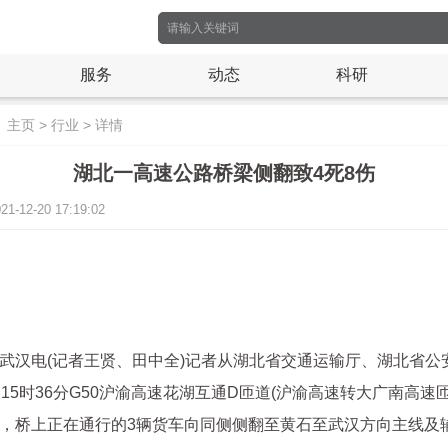
服务
动态
科研
：
主页
>
行业
>
详情
湖北一高速公路桥梁侧翻致4死8伤
12-20 17:19:02
武汉电(记者王贤、田中全)记者从湖北省交通运输厅、湖北省公
日15时36分G50沪渝高速花湖互通D匝道(沪渝高速转大广南高速
，桥上正在通行的3辆货车向同侧侧翻至黄石至武汉方向主线及