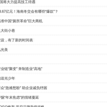
我国将大力提高技工待遇
3.67亿元！海南冬交会有哪些“爆款”？
准中国“厕所革命”巨大商机
入大街小巷
建设，有了新的时间表
风光美
业链“聚变” 奔制造业“高地”
的追光少年
众“急难愁盼” 助企业减负纾困
惕“年末焦虑”的情绪蔓延
OGO焕新 开启品牌升级战略