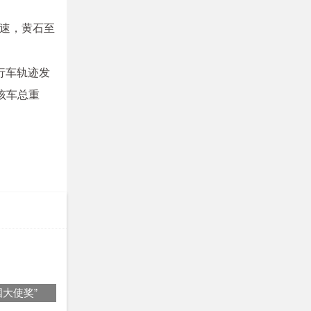
速，黄石至
行车轨迹发
该车总重
国大使奖”