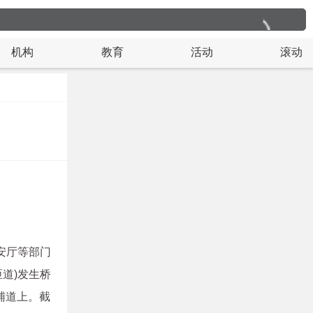
机构
教育
活动
滚动
安厅等部门
匝道)发生桥
辅道上。截