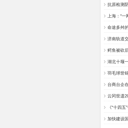
抗原检测
上海：“一
命途多舛
济南轨道
鳄鱼被砍
湖北十堰
羽毛球世
台商台企
云冈世遗2
《“十四五
加快建设