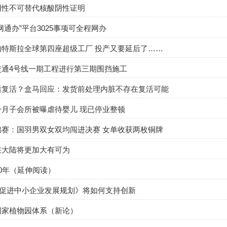
阴性不可替代核酸阴性证明
网通办”平台3025事项可全程网办
的特斯拉全球第四座超级工厂 投产又要延后了……
交通4号线一期工程进行第三期围挡施工
后复活？盒马回应：发货前处理内脏不存在复活可能
一月子会所被曝虐待婴儿 现已停业整顿
锦赛：国羽男双女双均闯进决赛 女单收获两枚铜牌
在大陆将更加大有可为
0年（延伸阅读）
”促进中小企业发展规划》将如何支持创新
国家植物园体系（新论）