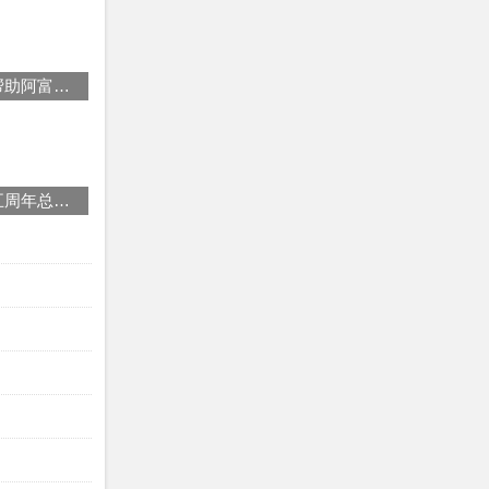
伊斯兰合作组织呼吁国际社会帮助阿富汗解决人道主义危机
天津：手拉手关爱新疆学子十五周年总结大会举行