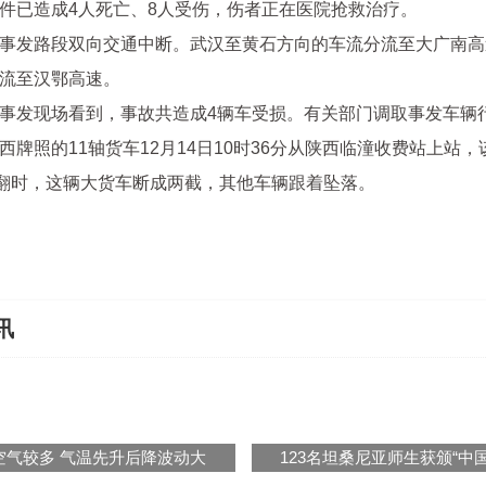
件已造成4人死亡、8人受伤，伤者正在医院抢救治疗。
事发路段双向交通中断。武汉至黄石方向的车流分流至大广南高
流至汉鄂高速。
事发现场看到，事故共造成4辆车受损。有关部门调取事发车辆
西牌照的11轴货车12月14日10时36分从陕西临潼收费站上站，
侧翻时，这辆大货车断成两截，其他车辆跟着坠落。
讯
空气较多 气温先升后降波动大
123名坦桑尼亚师生获颁“中