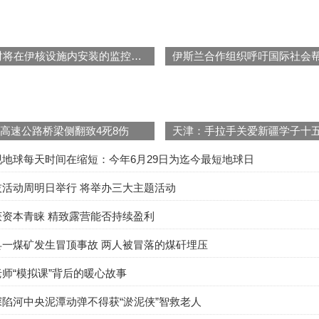
伊朗开始对将在伊核设施内安装的监控摄像设备进行检查
高速公路桥梁侧翻致4死8伤
地球每天时间在缩短：今年6月29日为迄今最短地球日
技活动周明日举行 将举办三大主题活动
获资本青睐 精致露营能否持续盈利
县一煤矿发生冒顶事故 两人被冒落的煤矸埋压
师“模拟课”背后的暖心故事
陷河中央泥潭动弹不得获“淤泥侠”智救老人