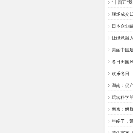
“十四五”
现场成交1
日本企业瞄
让绿意融
美丽中国
冬日田园
欢乐冬日
湖南：促产
玩转科学
南京：解群
年终了，警
蒙牛宣布L