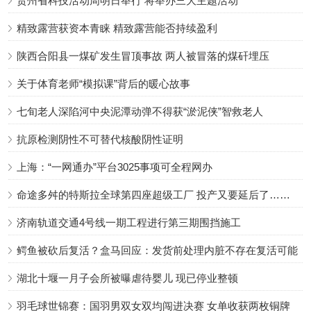
贵州省科技活动周明日举行 将举办三大主题活动
精致露营获资本青睐 精致露营能否持续盈利
陕西合阳县一煤矿发生冒顶事故 两人被冒落的煤矸埋压
关于体育老师“模拟课”背后的暖心故事
七旬老人深陷河中央泥潭动弹不得获“淤泥侠”智救老人
抗原检测阴性不可替代核酸阴性证明
上海：“一网通办”平台3025事项可全程网办
命途多舛的特斯拉全球第四座超级工厂 投产又要延后了……
济南轨道交通4号线一期工程进行第三期围挡施工
鳄鱼被砍后复活？盒马回应：发货前处理内脏不存在复活可能
湖北十堰一月子会所被曝虐待婴儿 现已停业整顿
羽毛球世锦赛：国羽男双女双均闯进决赛 女单收获两枚铜牌