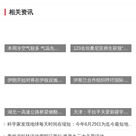
相关资讯
本周冷空气较多 气温先升后降波动大
123名坦桑尼亚师生获颁“中国大使奖”
伊朗开始对将在伊核设施内安装的监控摄像设备进行检查
伊斯兰合作组织呼吁国际社会帮助阿富汗解决人道主义危机
湖北一高速公路桥梁侧翻致4死8伤
天津：手拉手关爱新疆学子十五周年总结大会举行
科学家发现地球每天时间在缩短：今年6月29日为迄今最短地球日