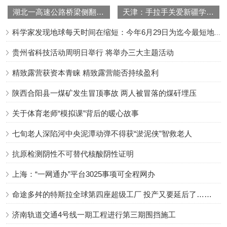
湖北一高速公路桥梁侧翻致4死8伤
天津：手拉手关爱新疆学子十五周年总结大会举行
科学家发现地球每天时间在缩短：今年6月29日为迄今最短地球日
贵州省科技活动周明日举行 将举办三大主题活动
精致露营获资本青睐 精致露营能否持续盈利
陕西合阳县一煤矿发生冒顶事故 两人被冒落的煤矸埋压
关于体育老师“模拟课”背后的暖心故事
七旬老人深陷河中央泥潭动弹不得获“淤泥侠”智救老人
抗原检测阴性不可替代核酸阴性证明
上海：“一网通办”平台3025事项可全程网办
命途多舛的特斯拉全球第四座超级工厂 投产又要延后了……
济南轨道交通4号线一期工程进行第三期围挡施工