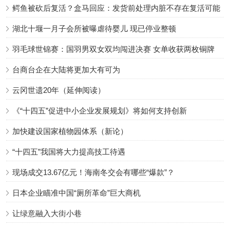
鳄鱼被砍后复活？盒马回应：发货前处理内脏不存在复活可能
湖北十堰一月子会所被曝虐待婴儿 现已停业整顿
羽毛球世锦赛：国羽男双女双均闯进决赛 女单收获两枚铜牌
台商台企在大陆将更加大有可为
云冈世遗20年（延伸阅读）
《“十四五”促进中小企业发展规划》将如何支持创新
加快建设国家植物园体系（新论）
“十四五”我国将大力提高技工待遇
现场成交13.67亿元！海南冬交会有哪些“爆款”？
日本企业瞄准中国“厕所革命”巨大商机
让绿意融入大街小巷