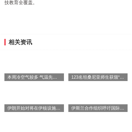
技教育全覆盖。
相关资讯
本周冷空气较多 气温先升后降波动大
123名坦桑尼亚师生获颁“中国大使奖”
伊朗开始对将在伊核设施内安装的监控摄像设备进行检查
伊斯兰合作组织呼吁国际社会帮助阿富汗解决人道主义危机