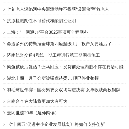
七旬老人深陷河中央泥潭动弹不得获“淤泥侠”智救老人
抗原检测阴性不可替代核酸阴性证明
上海：“一网通办”平台3025事项可全程网办
命途多舛的特斯拉全球第四座超级工厂 投产又要延后了……
济南轨道交通4号线一期工程进行第三期围挡施工
鳄鱼被砍后复活？盒马回应：发货前处理内脏不存在复活可能
湖北十堰一月子会所被曝虐待婴儿 现已停业整顿
羽毛球世锦赛：国羽男双女双均闯进决赛 女单收获两枚铜牌
台商台企在大陆将更加大有可为
云冈世遗20年（延伸阅读）
《“十四五”促进中小企业发展规划》将如何支持创新