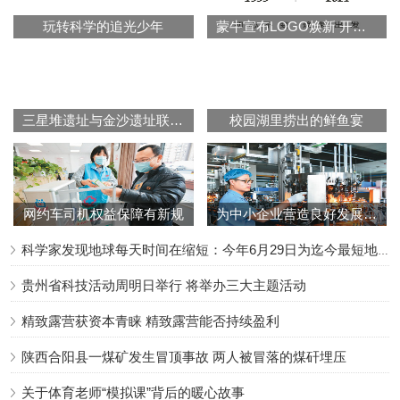
玩转科学的追光少年
蒙牛宣布LOGO焕新 开启品牌升级战略
三星堆遗址与金沙遗址联合申报世界文化遗产
校园湖里捞出的鲜鱼宴
网约车司机权益保障有新规
为中小企业营造良好发展环境（锐财经）
科学家发现地球每天时间在缩短：今年6月29日为迄今最短地球日
贵州省科技活动周明日举行 将举办三大主题活动
精致露营获资本青睐 精致露营能否持续盈利
陕西合阳县一煤矿发生冒顶事故 两人被冒落的煤矸埋压
关于体育老师“模拟课”背后的暖心故事