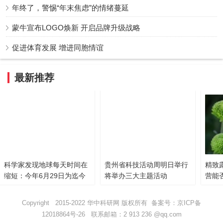
年终了，警惕“年末焦虑”的情绪蔓延
蒙牛宣布LOGO焕新 开启品牌升级战略
促进体育发展 增进同胞情谊
最新推荐
科学家发现地球每天时间在
贵州省科技活动周明日举行
精致
缩短：今年6月29日为迄今
将举办三大主题活动
营能
最短地球日
Copyright 2015-2022 华中科研网 版权所有 备案号：
京ICP备
12018864号-26
联系邮箱：2 913 236 @qq.com