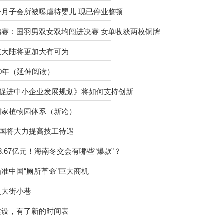
一月子会所被曝虐待婴儿 现已停业整顿
锦赛：国羽男双女双均闯进决赛 女单收获两枚铜牌
在大陆将更加大有可为
0年（延伸阅读）
”促进中小企业发展规划》将如何支持创新
国家植物园体系（新论）
我国将大力提高技工待遇
3.67亿元！海南冬交会有哪些“爆款”？
准中国“厕所革命”巨大商机
入大街小巷
建设，有了新的时间表