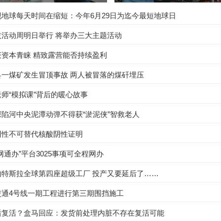
地球每天时间在缩短：今年6月29日为迄今最短地球日
技活动周明日举行 将举办三大主题活动
获资本青睐 精致露营能否持续盈利
县一煤矿发生冒顶事故 两人被冒落的煤矸埋压
师“模拟课”背后的暖心故事
陷河中央泥潭动弹不得获“淤泥侠”智救老人
阴性不可替代核酸阴性证明
网通办”平台3025事项可全程网办
的特斯拉全球第四座超级工厂 投产又要延后了……
交通4号线一期工程进行第三期围挡施工
后复活？盒马回应：发货前处理内脏不存在复活可能