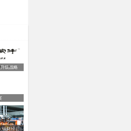
牌升级战略
宴
（锐财经）