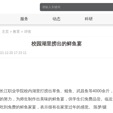
服务
动态
科研
：
主页
>
教育
>
详情
校园湖里捞出的鲜鱼宴
12-20 17:23:11
长江职业学院校内湖里打捞出草鱼、鲢鱼、武昌鱼等4000余斤
的努力，为师生制作出美味的鲜鱼宴，供学生们免费品尝。临近
吃到免费的鲜鱼家宴，表示很有在家里过年的感觉。 陈梦/摄