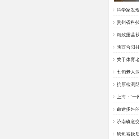
科学家发现
贵州省科
精致露营
陕西合阳
关于体育老
七旬老人深
抗原检测
上海：“一
命途多舛
济南轨道
鳄鱼被砍