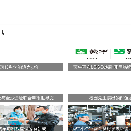
讯
玩转科学的追光少年
蒙牛宣布LOGO焕新 开启品
三星堆遗址与金沙遗址联合申报世界文化遗产
校园湖里捞出的鲜鱼
约车司机权益保障有新规
为中小企业营造良好发展环境