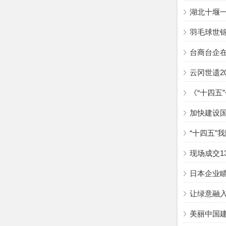
湖北十堰
羽毛球世
台商台企
云冈世遗2
《“十四五
加快建设
“十四五”
现场成交1
日本企业瞄
让绿意融
美丽中国