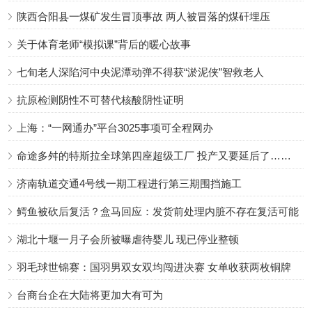
陕西合阳县一煤矿发生冒顶事故 两人被冒落的煤矸埋压
关于体育老师“模拟课”背后的暖心故事
七旬老人深陷河中央泥潭动弹不得获“淤泥侠”智救老人
抗原检测阴性不可替代核酸阴性证明
上海：“一网通办”平台3025事项可全程网办
命途多舛的特斯拉全球第四座超级工厂 投产又要延后了……
济南轨道交通4号线一期工程进行第三期围挡施工
鳄鱼被砍后复活？盒马回应：发货前处理内脏不存在复活可能
湖北十堰一月子会所被曝虐待婴儿 现已停业整顿
羽毛球世锦赛：国羽男双女双均闯进决赛 女单收获两枚铜牌
台商台企在大陆将更加大有可为