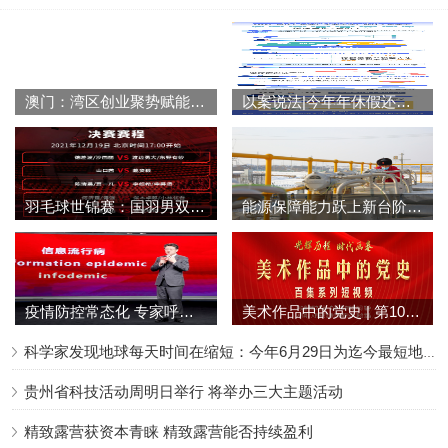
澳门：湾区创业聚势赋能 科创引擎动力澎湃
以案说法|今年年休假还没休？这些问题应知晓
羽毛球世锦赛：国羽男双女双均闯进决赛 女单收获两枚铜牌
能源保障能力跃上新台阶 推动三大目标协调优化发展
疫情防控常态化 专家呼吁关注“信息流行病”
美术作品中的党史 | 第100集《为了每一名同胞》
科学家发现地球每天时间在缩短：今年6月29日为迄今最短地球日
贵州省科技活动周明日举行 将举办三大主题活动
精致露营获资本青睐 精致露营能否持续盈利