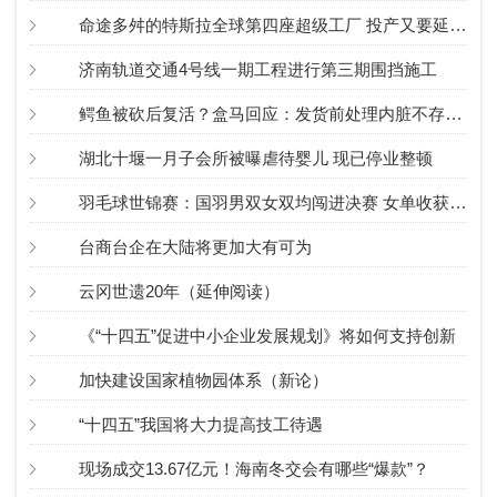
命途多舛的特斯拉全球第四座超级工厂 投产又要延后了……
济南轨道交通4号线一期工程进行第三期围挡施工
鳄鱼被砍后复活？盒马回应：发货前处理内脏不存在复活可能
湖北十堰一月子会所被曝虐待婴儿 现已停业整顿
羽毛球世锦赛：国羽男双女双均闯进决赛 女单收获两枚铜牌
台商台企在大陆将更加大有可为
云冈世遗20年（延伸阅读）
《“十四五”促进中小企业发展规划》将如何支持创新
加快建设国家植物园体系（新论）
“十四五”我国将大力提高技工待遇
现场成交13.67亿元！海南冬交会有哪些“爆款”？