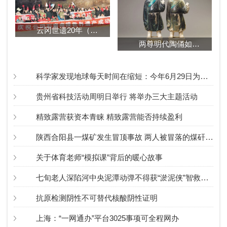
云冈世遗20年（延伸阅读）
两尊明代陶俑如愿回归
“博士天团”“硬核”开讲
威震雪域高原的特战精兵
开始投票！香港举行完善选举制度后首次立法会选举
超强台风“雷伊” 将继续袭击西沙、中沙群岛附近海域
科学家发现地球每天时间在缩短：今年6月29日为迄今最短地球日
贵州省科技活动周明日举行 将举办三大主题活动
精致露营获资本青睐 精致露营能否持续盈利
陕西合阳县一煤矿发生冒顶事故 两人被冒落的煤矸埋压
关于体育老师“模拟课”背后的暖心故事
七旬老人深陷河中央泥潭动弹不得获“淤泥侠”智救老人
抗原检测阴性不可替代核酸阴性证明
上海：“一网通办”平台3025事项可全程网办