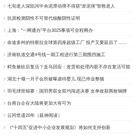
七旬老人深陷河中央泥潭动弹不得获“淤泥侠”智救老人
抗原检测阴性不可替代核酸阴性证明
上海：“一网通办”平台3025事项可全程网办
命途多舛的特斯拉全球第四座超级工厂 投产又要延后了……
济南轨道交通4号线一期工程进行第三期围挡施工
鳄鱼被砍后复活？盒马回应：发货前处理内脏不存在复活可能
湖北十堰一月子会所被曝虐待婴儿 现已停业整顿
羽毛球世锦赛：国羽男双女双均闯进决赛 女单收获两枚铜牌
台商台企在大陆将更加大有可为
云冈世遗20年（延伸阅读）
《“十四五”促进中小企业发展规划》将如何支持创新