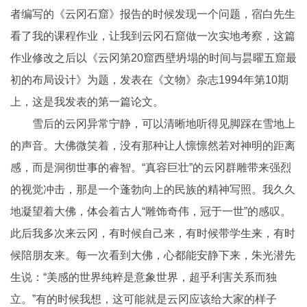
者编写的《云冈石窟》报告的时候发现一个问题，宿白先生
看了我的课程作业，让我到云冈石窟做一次实地考察，这篇
作业修改之后以《云冈第20窟西壁坍塌的时间与昙曜五窟最
初的布局设计》为题，发表在《文物》杂志1994年第10期
上，这是我发表的第一篇论文。
雪后的云冈异常宁静，可以清晰地听得见脚踩在雪地上
的声音。大佛微笑着，没有那种让人懔懔然若对神明的距离
感，而是洞彻世事的睿智。“真容巨壮”的云冈群雕带来强烈
的视觉冲击，那是一个蓬勃向上的民族的精神写照。我久久
地凝望着大佛，体会着古人“雕饰奇伟，冠于一世”的感叹。
此后我多次来云冈，有时候自己来，有时候带学生来，有时
候陪朋友来。每一次看到大佛，心都能安静下来，朱光潜先
生说：“美感的世界纯粹是意象世界，超乎利害关系而独
立。”有的时候我想，这可能就是云冈应该给大家的样子