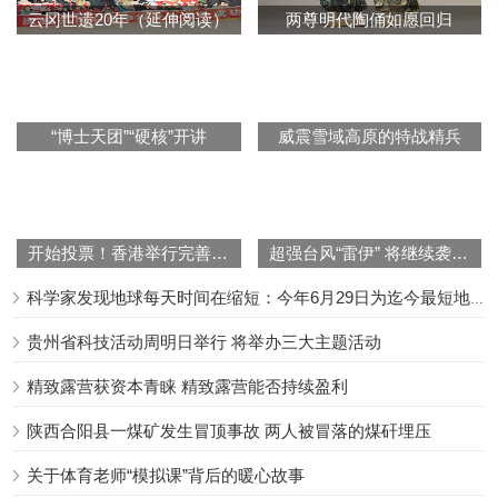
云冈世遗20年（延伸阅读）
两尊明代陶俑如愿回归
“博士天团”“硬核”开讲
威震雪域高原的特战精兵
开始投票！香港举行完善选举制度后首次立法会选举
超强台风“雷伊” 将继续袭击西沙、中沙群岛附近海域
科学家发现地球每天时间在缩短：今年6月29日为迄今最短地球日
贵州省科技活动周明日举行 将举办三大主题活动
精致露营获资本青睐 精致露营能否持续盈利
陕西合阳县一煤矿发生冒顶事故 两人被冒落的煤矸埋压
关于体育老师“模拟课”背后的暖心故事