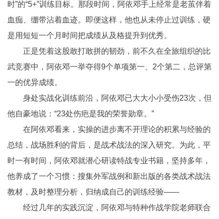
时”的“5+”训练目标。那段时间，阿依邓手上经常是老茧伴着
血痂、绷带沾着血迹。即便这样，他也从未停止过训练，硬
是用短短一个月时间把成绩从及格提升到优秀。
正是凭着这股敢打敢拼的韧劲，前不久在全旅组织的比
武竞赛中，阿依邓一举夺得9个单项第一、2个第二，总评第
一的优异成绩。
身处实战化训练前沿，阿依邓已大大小小受伤23次，但
他自豪地说：“23处伤疤是我的荣誉勋章。”
在阿依邓看来，实操的进步离不开理论的积累与经验的
总结，战场胜利的背后，是战术战法的深入研究。为此，平
时一有时间，阿依邓就潜心研读特战专业书籍，坚持多年，
他养成了一个习惯：搜集外军战例和新出版的各类战术战法
教材，及时整理分析，归纳成自己的训练经验——
经过几年的实践沉淀，阿依邓与特种作战学院老师联合