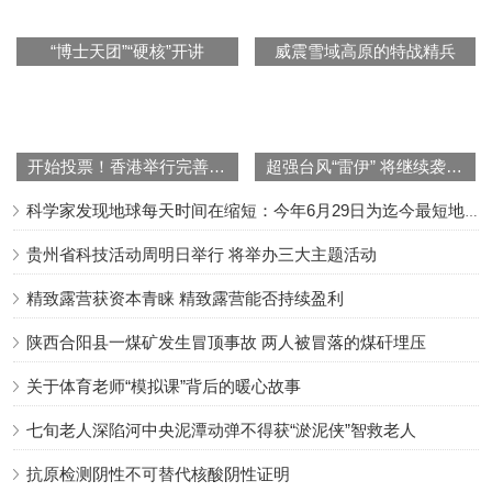
“博士天团”“硬核”开讲
威震雪域高原的特战精兵
开始投票！香港举行完善选举制度后首次立法会选举
超强台风“雷伊” 将继续袭击西沙、中沙群岛附近海域
科学家发现地球每天时间在缩短：今年6月29日为迄今最短地球日
贵州省科技活动周明日举行 将举办三大主题活动
精致露营获资本青睐 精致露营能否持续盈利
陕西合阳县一煤矿发生冒顶事故 两人被冒落的煤矸埋压
关于体育老师“模拟课”背后的暖心故事
七旬老人深陷河中央泥潭动弹不得获“淤泥侠”智救老人
抗原检测阴性不可替代核酸阴性证明