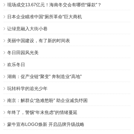
现场成交13.67亿元！海南冬交会有哪些“爆款”？
日本企业瞄准中国“厕所革命”巨大商机
让绿意融入大街小巷
美丽中国建设，有了新的时间表
冬日田园风光美
欢乐冬日
湖南：促产业链“聚变” 奔制造业“高地”
玩转科学的追光少年
南京：解群众“急难愁盼” 助企业减负纾困
年终了，警惕“年末焦虑”的情绪蔓延
蒙牛宣布LOGO焕新 开启品牌升级战略