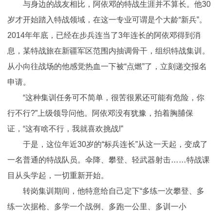
与身边的战友相比，阿依邓的特战生涯并不算长。他30
岁才开始踏入特战领域，在这一专业可谓是个大龄“新兵”。
2014年年底，已经在步兵连当了3年连长的阿依邓得到消
息，某特战旅在新疆军区范围内抽调骨干，组织特战集训。
从小向往战场的他感觉热血一下被“点燃”了，立刻递交报名
申请。
“这种集训任务可不简单，很苦很累还可能有危险，你
行不行?”上级领导问他。阿依邓没有犹豫，拍着胸脯保
证，“这有啥不行，我就喜欢挑战!”
于是，这位年近30岁的“标兵连长”从这一天起，变成了
一名普通的特战队员。伞降、攀登、轻武器射击……特战课
目从头学起，一切重新开始。
转岗集训期间，他特意给自己定下“多练一次攀登、多
练一次据枪、多学一个战例、多跑一公里、多训一小