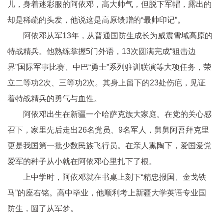
儿，身着迷彩服的阿依邓，高大帅气，但脱下军帽，露出的
却是稀疏的头发，他说这是高原馈赠的“最帅印记”。
阿依邓从军13年，从普通国防生成长为威震雪域高原的
特战精兵。他熟练掌握5门外语，13次圆满完成“狙击边
界”国际军事比赛、中巴“勇士”系列驻训联演等大项任务，荣
立二等功2次、三等功2次。其身上留下的23处伤疤，见证
着特战精兵的勇气与血性。
阿依邓出生在新疆一个哈萨克族大家庭。在党的关心感
召下，家里先后走出26名党员、9名军人，舅舅阿吾拜克里
更是我国第一批少数民族飞行员。在亲人熏陶下，爱国爱党
爱军的种子从小就在阿依邓心里扎下了根。
上中学时，阿依邓就在书桌上刻下“精忠报国、金戈铁
马”的座右铭。高中毕业，他顺利考上新疆大学英语专业国
防生，圆了从军梦。