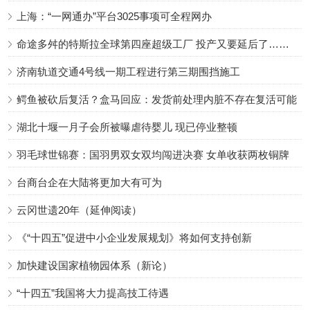
上海：“一网通办”平台3025事项可全程网办
命途多舛的特斯拉全球第四座超级工厂 投产又要延后了……
济南轨道交通4号线一期工程进行第三期围挡施工
鳄鱼被砍后复活？盒马回应：发货前处理内脏不存在复活可能
湖北十堰一月子会所被曝虐待婴儿 现已停业整顿
羽毛球世锦赛：国羽男双女双均闯进决赛 女单收获两枚铜牌
台商台企在大陆将更加大有可为
云冈世遗20年（延伸阅读）
《“十四五”促进中小企业发展规划》将如何支持创新
加快建设国家植物园体系（新论）
“十四五”我国将大力提高技工待遇