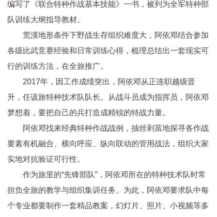
编写了《联合特种作战基本技能》一书，被列为全军特种部
队训练大纲指导教材。
荒漠地形条件下野战生存组织难度大，阿依邓结合参加
各级比武竞赛经验和日常训练心得，梳理总结出一套现实可
行的训练方法，在全旅推广。
2017年，因工作成绩突出，阿依邓从正连职越级晋
升，任该旅特种技术队队长。从战斗员成为指挥员，阿依邓
梦想着，要把自己的兵打造成精锐的特战力量。
阿依邓找来经典特种作战战例，抽丝剥茧地探寻各作战
要素有机融合、横向呼应、纵向联动的管用战法，组织大家
实地对抗验证可行性。
作为旅里的“先锋部队”，阿依邓所在的特种技术队时常
担负全旅的教学与组织集训任务。为此，阿依邓要求队中每
个专业都要制作一套精品教案，幻灯片、照片、小视频等多