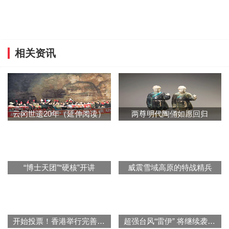
相关资讯
云冈世遗20年（延伸阅读）
两尊明代陶俑如愿回归
“博士天团”“硬核”开讲
威震雪域高原的特战精兵
开始投票！香港举行完善选举制度后首次立法会选举
超强台风“雷伊” 将继续袭击西沙、中沙群岛附近海域