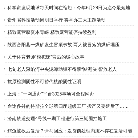
科学家发现地球每天时间在缩短：今年6月29日为迄今最短地球日
贵州省科技活动周明日举行 将举办三大主题活动
精致露营获资本青睐 精致露营能否持续盈利
陕西合阳县一煤矿发生冒顶事故 两人被冒落的煤矸埋压
关于体育老师“模拟课”背后的暖心故事
七旬老人深陷河中央泥潭动弹不得获“淤泥侠”智救老人
抗原检测阴性不可替代核酸阴性证明
上海：“一网通办”平台3025事项可全程网办
命途多舛的特斯拉全球第四座超级工厂 投产又要延后了……
济南轨道交通4号线一期工程进行第三期围挡施工
鳄鱼被砍后复活？盒马回应：发货前处理内脏不存在复活可能