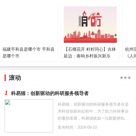
福建平和县是哪个市 平和县
【石榴花开 籽籽同心】吉林
杭州
是哪个市
延边：奏响乡村振兴新乐
《人
章，绘就民族团结“同心圆”
滚动
1
科易猫：创新驱动的科研服务领导者
科易猫：创新驱动的科研服务领导者在追
求科技创新的征程中，为了助力科研事业
的蓬勃发展，科易猫犹如一位默默耕耘的
实干者，以专业的服务和
发布时间：2024-09-10