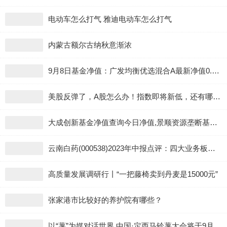
电动车怎么打气 雅迪电动车怎么打气
内蒙古额尔古纳秋意渐浓
9月8日基金净值：广发均衡优选混合A最新净值0.9444，涨0.47%
美股反弹了，A股怎么办！指数即将新低，还有哪些投资机会？
大成创新基金净值查询今日净值,景顺资源垄断基金-大成创新基金净值查询今天最新净值大大成2020
云南白药(000538)2023年中报点评：四大业务板块稳健增长 海外业务快速拓展
高质量发展调研行丨“一把藤椅卖到丹麦是15000元”
张家港市比较好的养护院有哪些？
以“薯”为媒对话世界 中国·定西马铃薯大会将于9月15日至17日举办