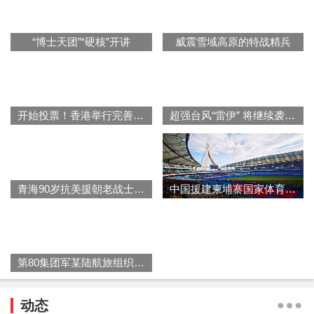
“博士天团”“硬核”开讲
威震雪域高原的特战精兵
开始投票！香港举行完善选举制度后首次立法会选举
超强台风“雷伊” 将继续袭击西沙、中沙群岛附近海域
青海90岁抗美援朝老战士含泪观影《跨过鸭绿江》
中国援建柬埔寨国家体育场正式启用
第80集团军某陆航旅组织飞行训练
动态