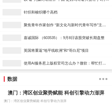
针织和梭织哪个高档
聚焦青年作家创作 “新文化与新时代青年写作”主题论坛举办
嘉诚国际 （603535）：9月8日该股突破长期盘整
英国将重返“地平线欧洲”和“哥白尼”项目
使用AI服务惹上版权官司怎么办？微软：帮忙打官司 赔偿金全包。当地时间周四，微软总裁布拉德·史密斯、首席法务官Hossein Nowbar联合发布声明称，进一步扩大对用户使用微软Copilot服务的知识产权纠纷支持承诺。微软也在周四更新了Copilot的版权承诺，为客户们提供了一个明确的答案
数据
澳门：湾区创业聚势赋能 科创引擎动力澎湃
澳门：湾区创业聚势赋能 科创引擎动力澎湃