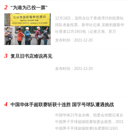
2
“为港为己投一票”
12月19日，选民在位于香港湾仔的投票站
排队准备投票。新华社记者 吴晓初摄新华
社香港12月19日电（记者王旭、苏万
发布时间：2021-12-20
3
复旦旧书店难说再见
发布时间：2021-12-20
4
中国华体手超联赛斩获十连胜 国字号球队遭遇挑战
中国华体21号金永峰。组委会供图记者从
中国男子手球超级联赛组委会获悉，2021
中国男子手球超级联赛(合肥赛区)19日