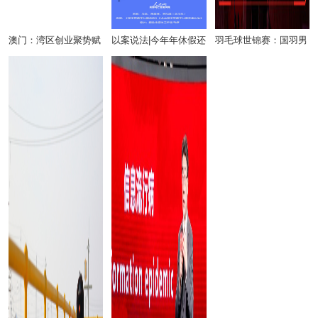
澳门：湾区创业聚势赋
以案说法|今年年休假还
羽毛球世锦赛：国羽男
能 科创引擎动力澎湃
没休？这些问题应知晓
双女双均闯进决赛 女
单收获两枚铜牌